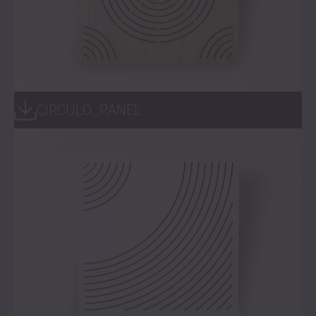
CIRCULO_PANEL