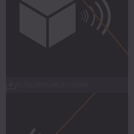
KOTELOINTIJÄRJESTELMÄ