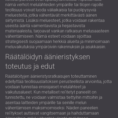
nämä verhot melulähteiden ympärille tai tilojen rajoille
teollisuus voivat luoda väliaikaisia ​​tai puolipysyviä
meluesteitä, jotka vähentävät merkittävästi äänen
siirtymistä. Lisäksi meluesteet, jotka voidaan rakentaa
useista ääntä vaimentavista ja heijastavista
materiaaleista, tarjoavat vankan ratkaisun melusaasteen
vähentämiseen. Nämä esteet voidaan sijoittaa
strategisesti suojaamaan herkkiä alueita ja minimoimaan
meluvaikutuksia ympäröiviin rakennuksiin ja asukkaisiin.
Räätälöidyn äänieristyksen
toteutus ja edut
Räätälöityjen äänieristysratkaisujen toteuttaminen
edellyttää teollisuuslaitoksen perusteellista arviointia, jotta
voidaan tunnistaa ensisijaiset melulähteet ja
vaikutusalueet. Kun metalliset rei'itetyt paneelit on
tunnistettu, ne voidaan valmistaa tiettyihin mittoihin ja
asentaa laitteiden ympärille tai seinille melun
vähentämisen maksimoimiseksi. Näiden paneelien
rei'itykset auttavat vangitsemaan ja haihduttamaan