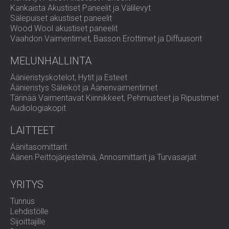
Kankaista Akustiset Paneelit ja Välilevyt
Sälepuiset akustiset paneelit
Wood Wool akustiset paneelit
Vaahdon Vaimentimet, Basson Erottimet ja Diffuusorit
MELUNHALLINTA
Äänieristyskotelot, Hytit ja Esteet
Äänieristys Säleiköt ja Äänenvaimentimet
Tärinää Vaimentavat Kiinnikkeet, Pehmusteet ja Ripustimet
Audiologiakopit
LAITTEET
Äänitasomittarit
Äänen Peittojärjestelmä, Annosmittarit ja Turvasarjat
YRITYS
Tunnus
Lehdistölle
Sijoittajille