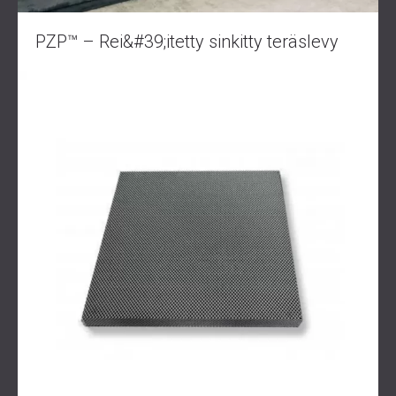
PZP™ – Rei&#39;itetty sinkitty teräslevy