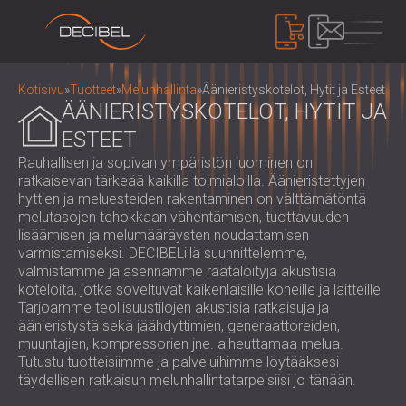
TUOTTEET
Kotisivu
»
Tuotteet
»
Melunhallinta
»
Äänieristyskotelot, Hytit ja Esteet
ÄÄNIERISTYSKOTELOT, HYTIT JA
ESTEET
ÄÄNIERISTYS
Rauhallisen ja sopivan ympäristön luominen on
ÄÄNIERISTYS SEINILLE
ratkaisevan tärkeää kaikilla toimialoilla. Äänieristettyjen
ÄÄNIERISTYS KATTOIHIN
hyttien ja meluesteiden rakentaminen on välttämätöntä
AKUSTISET PANEELIT
melutasojen tehokkaan vähentämisen, tuottavuuden
LATTIOIDEN ÄÄNIERISTYS
YMPÄRISTÖYSTÄVÄLLISET AKUSTISET
lisäämisen ja melumääräysten noudattamisen
AKUSTISET OVET
PANEELIT JA JAKAJAT
varmistamiseksi. DECIBELillä suunnittelemme,
MELUNHALLINTA
valmistamme ja asennamme räätälöityjä akustisia
REI'ITETYT PUISET AKUSTISET PANEELIT
ÄÄNIERISTYSKOTELOT, HYTIT JA ESTEET
koteloita, jotka soveltuvat kaikenlaisille koneille ja laitteille.
KANKAISTA AKUSTISET PANEELIT JA
ÄÄNIERISTYS SÄLEIKÖT JA
LAITTEET
Tarjoamme teollisuustilojen akustisia ratkaisuja ja
VÄLILEVYT
ÄÄNENVAIMENTIMET
äänieristystä sekä jäähdyttimien, generaattoreiden,
ÄÄNITASOMITTARIT
SÄLEPUISET AKUSTISET PANEELIT
muuntajien, kompressorien jne. aiheuttamaa melua.
TÄRINÄÄ VAIMENTAVAT KIINNIKKEET,
ÄÄNEN PEITTOJÄRJESTELMÄ,
Tutustu tuotteisiimme ja palveluihimme löytääksesi
WOOD WOOL AKUSTISET PANEELIT
PEHMUSTEET JA RIPUSTIMET
ANNOSMITTARIT JA TURVASARJAT
MEISTÄ
täydellisen ratkaisun melunhallintatarpeisiisi jo tänään.
VAAHDON VAIMENTIMET, BASSON
AUDIOLOGIAKOPIT
KEITÄ OLEMME