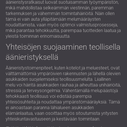
äänieristysratkaisut luovat suotuisamman työympäristön,
mikä mahdollistaa selkeämmän viestinnän, paremman
tarkennuksen ja vähemmän toimintahäiriöitä. Näin ollen
tämä ei vain auta ylläpitämään melumääräysten
noudattamista, vaan myös optimoi valmistusprosesseja,
mikä parantaa tehokkuutta, parempaa tuotteiden laatua ja
yleistä toiminnan erinomaisuutta.
Yhteisöjen suojaaminen teollisella
äänieristyksellä
Äänieristystoimenpiteet, kuten kotelot ja meluesteet, ovat
välttämättömiä ympäröivien rakennusten ja lähellä olevien
asukkaiden suojelemiseksi teollisuusmelulta. Liiallinen
melu voi häiritä asukkaiden rauhaa ja aiheuttaa unihäiriöitä,
stressiä ja terveysongelmia. Vähentämällä melupäästöjä
tehokkaasti teollisuus voi edistää parempia
yhteisösuhteita ja noudattaa ympäristömääräyksiä. Tämä
ei ainoastaan ​​paranna lähialueen asukkaiden
elämänlaatua, vaan osoittaa myös sitoutumista yritysten
yhteiskuntavastuuseen ja kestävään toimintaan.