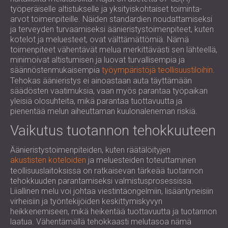
työperäiselle altistukselle ja yksityiskohtaiset toiminta-
arvot toimenpiteille. Näiden standardien noudattamiseksi
ja terveyden turvaamiseksi äänieristystoimenpiteet, kuten
kotelot ja meluesteet, ovat välttämättömiä. Nämä
toimenpiteet vähentävät melua merkittävästi sen lähteellä,
minimoivat altistumisen ja luovat turvallisempia ja
säännöstenmukaisempia
työympäristöjä teollisuustiloihin
.
Tehokas äänieristys ei ainoastaan ​​auta täyttämään
säädösten vaatimuksia, vaan myös parantaa työpaikan
yleisiä olosuhteita, mikä parantaa tuottavuutta ja
pienentää melun aiheuttaman kuulonaleneman riskiä.
Vaikutus tuotannon tehokkuuteen
Äänieristystoimenpiteiden, kuten räätälöityjen
akustisten koteloiden
ja meluesteiden toteuttaminen
teollisuuslaitoksissa on ratkaisevan tärkeää tuotannon
tehokkuuden parantamiseksi valmistusprosessissa.
Liiallinen melu voi johtaa viestintäongelmiin, lisääntyneisiin
virheisiin ja työntekijöiden keskittymiskyvyn
heikkenemiseen, mikä heikentää tuottavuutta ja tuotannon
laatua. Vähentämällä tehokkaasti melutasoa nämä