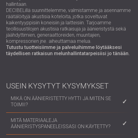
hallintaan.
DECIBELillä suunnittelemme, valmistamme ja asennamme
räätälöityjä akustisia koteloita, jotka soveltuvat
kaikentyyppisiin koneisiin ja laitteisiin. Tarjoamme
teollisuustilojen akustisia ratkaisuja ja äänieristystä sekä
jäähdyttimien, generaattoreiden, muuntajien,
kompressorien jne. aiheuttamaa melua.
Tutustu tuotteisiimme ja palveluihimme löytääksesi
täydellisen ratkaisun melunhallintatarpeisiisi jo tänään.
USEIN KYSYTYT KYSYMYKSET
MIKÄ ON ÄÄNIERISTETTY HYTTI JA MITEN SE
TOIMII?
Äänieristetty hytti on suljettu rakenne, joka on
MITÄ MATERIAALEJA
suunniteltu vähentämään sen lähteestä tulevaa
ÄÄNIERISTYSPANEELEISSASI ON KÄYTETTY?
melua. Se toimii käyttämällä materiaaleja, jotka