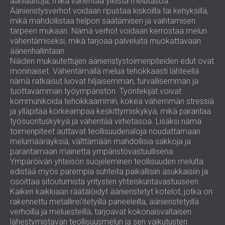
ääniaaltoja, mikä vähentää yleistä melutasoa.
Äänieristysverhot voidaan ripustaa kiskoilla tai kehyksillä,
mikä mahdollistaa helpon säätämisen ja vaihtamisen
tarpeen mukaan. Nämä verhot voidaan kerrostaa melun
vähentämiseksi, mikä tarjoaa palveluita muokattavaan
äänenhallintaan.
Näiden mukautettujen äänieristystoimenpiteiden edut ovat
moninaiset. Vähentämällä melua tehokkaasti lähteellä
nämä ratkaisut luovat hiljaisemman, turvallisemman ja
tuottavamman työympäristön. Työntekijät voivat
kommunikoida tehokkaammin, kokea vähemmän stressiä
ja ylläpitää korkeampaa keskittymiskykyä, mikä parantaa
työsuorituskykyä ja vähentää virhetasoa. Lisäksi nämä
toimenpiteet auttavat teollisuudenaloja noudattamaan
melumääräyksiä, välttämään mahdollisia sakkoja ja
parantamaan mainetta ympäristövastuullisena.
Ympäröivän yhteisön suojeleminen teollisuuden melulta
edistää myös parempia suhteita paikallisiin asukkaisiin ja
osoittaa sitoutumista yritysten yhteiskuntavastuuseen.
Kaiken kaikkiaan räätälöidyt äänieristetyt kotelot, jotka on
rakennettu metallirei'itetyillä paneeleilla, äänieristetyillä
verhoilla ja meluesteillä, tarjoavat kokonaisvaltaisen
lähestymistavan teollisuusmelun ja sen vaikutusten