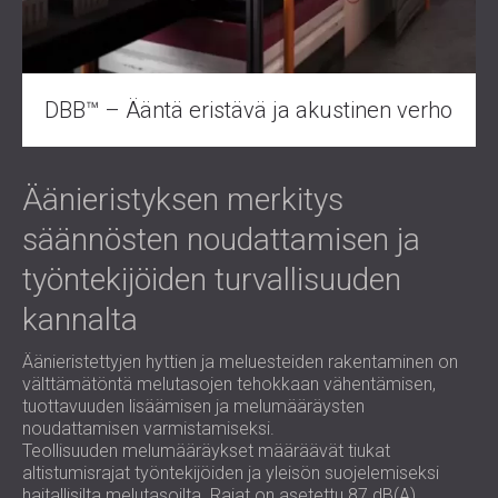
DBB™ – Ääntä eristävä ja akustinen verho
Äänieristyksen merkitys
säännösten noudattamisen ja
työntekijöiden turvallisuuden
kannalta
Äänieristettyjen hyttien ja meluesteiden rakentaminen on
välttämätöntä melutasojen tehokkaan vähentämisen,
tuottavuuden lisäämisen ja melumääräysten
noudattamisen varmistamiseksi.
Teollisuuden melumääräykset määräävät tiukat
altistumisrajat työntekijöiden ja yleisön suojelemiseksi
haitallisilta melutasoilta. Rajat on asetettu 87 dB(A)