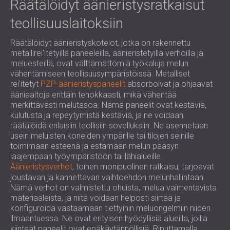
Räätälöidyt äänieristysratkaisut
teollisuuslaitoksiin
Räätälöidyt äänieristyskotelot, jotka on rakennettu
metallirei'itetyillä paneeleilla, äänieristetyillä verhoilla ja
meluesteillä, ovat välttämättömiä työkaluja melun
vähentämiseen teollisuusympäristöissä. Metalliset
rei'itetyt
PZP-äänieristyspaneelit
absorboivat ja ohjaavat
ääniaaltoja erittäin tehokkaasti, mikä vähentää
merkittävästi melutasoa. Nämä paneelit ovat kestäviä,
kulutusta ja repeytymistä kestäviä, ja ne voidaan
räätälöidä erilaisiin teollisiin sovelluksiin. Ne asennetaan
usein meluisten koneiden ympärille tai tilojen seinille
toimimaan esteenä ja estämään melun pääsyn
laajempaan työympäristöön tai lähialueille.
Äänieristysverhot
, toinen monipuolinen ratkaisu, tarjoavat
joustavan ja kannettavan vaihtoehdon melunhallintaan.
Nämä verhot on valmistettu ohuista, melua vaimentavista
materiaaleista, ja niitä voidaan helposti siirtää ja
konfiguroida vastaamaan tiettyihin meluongelmiin niiden
ilmaantuessa. Ne ovat erityisen hyödyllisiä alueilla, joilla
kiinteät paneelit ovat epäkäytännöllisiä. Riputtamalla