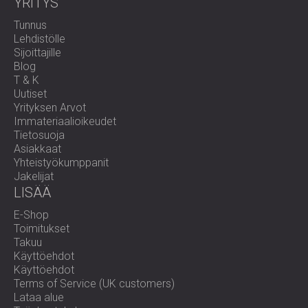
YRITYS
Tunnus
Lehdistölle
Sijoittajille
Blog
T & K
Uutiset
Yrityksen Arvot
Immateriaalioikeudet
Tietosuoja
Asiakkaat
Yhteistyökumppanit
Jakelijat
LISÄÄ
E-Shop
Toimitukset
Takuu
Käyttöehdot
Käyttöehdot
Terms of Service (UK customers)
Lataa alue