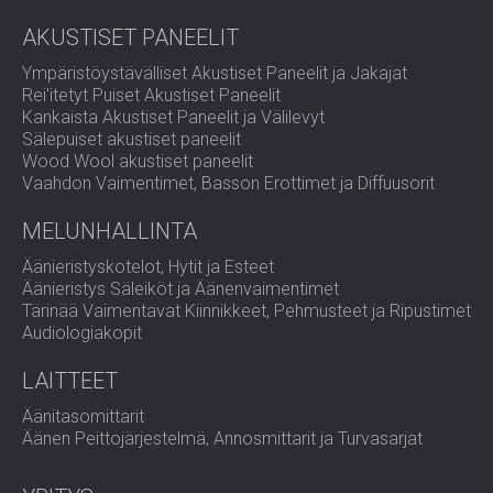
AKUSTISET PANEELIT
Ympäristöystävälliset Akustiset Paneelit ja Jakajat
Rei'itetyt Puiset Akustiset Paneelit
Kankaista Akustiset Paneelit ja Välilevyt
Sälepuiset akustiset paneelit
Wood Wool akustiset paneelit
Vaahdon Vaimentimet, Basson Erottimet ja Diffuusorit
MELUNHALLINTA
Äänieristyskotelot, Hytit ja Esteet
Äänieristys Säleiköt ja Äänenvaimentimet
Tärinää Vaimentavat Kiinnikkeet, Pehmusteet ja Ripustimet
Audiologiakopit
LAITTEET
Äänitasomittarit
Äänen Peittojärjestelmä, Annosmittarit ja Turvasarjat