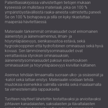
Patenttiasiakirjoissa vahvistettujen tietojen mukaan
LIIKETILOIHIN
ROMÂNIA (RO)
kyseessä on mullistava materiaali, joka on 100 %
OPETUSTILOJEN ÄÄNIERISTYS JA
POLAND (PL)
ympäristöystävällisistä raaka-aineista valmistettu paneeli.
AKUSTIIKKA
РОССИЯ (RU)
Se on 100 % biohajoava ja sillä on kyky rikastuttaa
TERVEYDENHUOLLON ÄÄNIERISTYS JA
maaperää hävitettäessä.
USA (US)
AKUSTIIKKA
SOUTH AFRICA (ZA)
Materiaalin tärkeimmät ominaisuudet ovat erinomainen
ÄÄNIERISTYS- JA AKUSTISET RATKAISUT
äänieristys ja äänenvaimennus, ilman- ja
AUDIOLOGIAN ALALLE
höyrynläpäisevyys, sienikasvustoa estävä, sekä
hygroskooppinen että hydrofobinen ominaisuus sekä hyvä
ÄÄNIERISTYS JA AKUSTISET RATKAISUT
kovuus. Sen lämmöneristysominaisuudet ovat
KONESALEIHIN
verrattavissa styroksin ominaisuuksiin,
ääneneristysominaisuudet paksun esiverhouksen
ominaisuuksiin ja höyrynläpäisevyys kivivillan kaltainen.
Asennus tehdään liimaamalla suoraan ulko- ja sisäseinät ja
-katot sekä lattian eristys. Materiaaliin voidaan tehdä
muutoksia esimerkiksi valmiilla väreillä sekä maalaamalla
tai viimeistelemällä rappauksella.
Tuotteen näytteet lähetettiin testattavaksi ja arvioitavaksi
johtavien kanadalaisten, saksalaisten ja itävaltalaisten