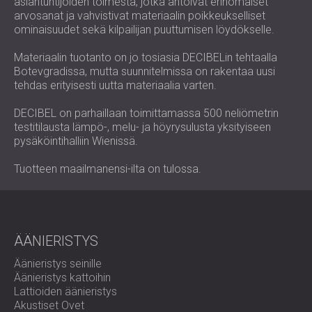
asiantuntijoiden toimesta, jotka antoivat erinomaiset
arvosanat ja vahvistivat materiaalin poikkeukselliset
ominaisuudet sekä kilpailijan puuttumisen löydökselle.
Materiaalin tuotanto on jo tosiasia DECIBELin tehtaalla
Botevgradissa, mutta suunnitelmissa on rakentaa uusi
tehdas erityisesti uutta materiaalia varten.
DECIBEL on parhaillaan toimittamassa 500 neliömetrin
testitilausta lämpö-, melu- ja höyrysulusta yksityiseen
pysäköintihalliin Wienissä.
Tuotteen maailmanensi-ilta on tulossa.
ÄÄNIERISTYS
Äänieristys seinille
Äänieristys kattoihin
Lattioiden äänieristys
Akustiset Ovet