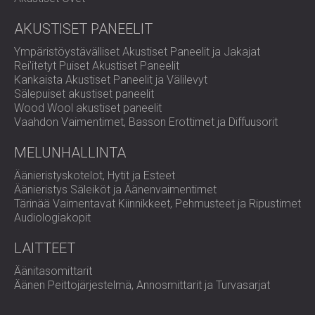
DIAMOND-levyt edustavat akustiikan tieteen ja modernin
muotoilun täydellistä tasapainoa. Niiden symmetrinen
AKUSTISET PANEELIT
kuviointi, ensiluokkaiset materiaalit ja testattu suorituskyky
tekevät niistä ajattoman ratkaisun mihin tahansa projektiin.
Ympäristöystävälliset Akustiset Paneelit ja Jakajat
Koe äänen ja muotoilun harmonia DIAMONDin avulla.
Rei'itetyt Puiset Akustiset Paneelit
Ota yhteyttä DECIBELiin jo tänään
saadaksesi
Kankaista Akustiset Paneelit ja Välilevyt
ammattimaista akustista ohjausta.
Sälepuiset akustiset paneelit
Wood Wool akustiset paneelit
Vaahdon Vaimentimet, Basson Erottimet ja Diffuusorit
MELUNHALLINTA
Äänieristyskotelot, Hytit ja Esteet
Äänieristys Säleiköt ja Äänenvaimentimet
Tärinää Vaimentavat Kiinnikkeet, Pehmusteet ja Ripustimet
Audiologiakopit
LAITTEET
Äänitasomittarit
Äänen Peittojärjestelmä, Annosmittarit ja Turvasarjat