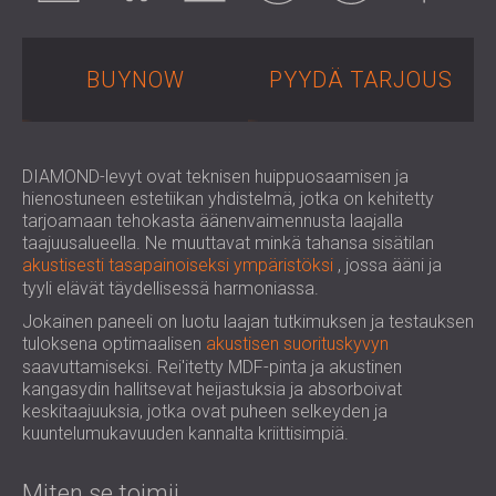
LIIKETILOIHIN
ROMÂNIA (RO)
OPETUSTILOJEN ÄÄNIERISTYS JA
POLAND (PL)
AKUSTIIKKA
РОССИЯ (RU)
BUYNOW
PYYDÄ TARJOUS
TERVEYDENHUOLLON ÄÄNIERISTYS JA
USA (US)
AKUSTIIKKA
SOUTH AFRICA (ZA)
ÄÄNIERISTYS- JA AKUSTISET RATKAISUT
DIAMOND-levyt ovat teknisen huippuosaamisen ja
AUDIOLOGIAN ALALLE
hienostuneen estetiikan yhdistelmä, jotka on kehitetty
ÄÄNIERISTYS JA AKUSTISET RATKAISUT
tarjoamaan tehokasta äänenvaimennusta laajalla
KONESALEIHIN
taajuusalueella. Ne muuttavat minkä tahansa sisätilan
akustisesti tasapainoiseksi ympäristöksi
, jossa ääni ja
tyyli elävät täydellisessä harmoniassa.
Jokainen paneeli on luotu laajan tutkimuksen ja testauksen
tuloksena optimaalisen
akustisen suorituskyvyn
saavuttamiseksi. Rei'itetty MDF-pinta ja akustinen
kangasydin hallitsevat heijastuksia ja absorboivat
keskitaajuuksia, jotka ovat puheen selkeyden ja
kuuntelumukavuuden kannalta kriittisimpiä.
Miten se toimii