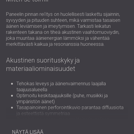
Paneelin pinnan rei'itys on huolellisesti laskettu sijainnin,
syvyyden ja pituuden suhteen, mikä varmistaa tasaisen
äänen leviämisen ja imeytymisen. Tarkasti leikatun
rakenteen takana on tiheä akustinen vaahtomuoviydin,
joka muuntaa äänienergian lämmöksi ja vähentää
merkittävästi kaikua ja resonanssia huoneessa.
Akustinen suorituskyky ja
materiaaliominaisuudet
Tehokas leveys ja äänenvaimennus laajalla
taajuusalueella
Optimoitu keskitaajuuksille (puhe, musiikki ja
ympäristön äänet)
Tasapainoinen perforointikuvio parantaa diffuusiota
ja esteettistä symmetriaa
Suositellaan asennusta pareittain visuaalisen
harmonian saavuttamiseksi
Valmistettu ensiluokkaisista, kestävistä
NÄYTÄ LISÄÄ