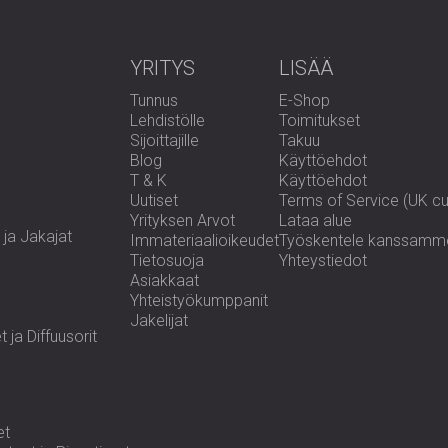
Vähittäismyynti- ja majoitustilat
Äänitys- ja luovat studiot
YRITYS
LISÄÄ
Luonnollista kauneutta j
Tunnus
E-Shop
Lehdistölle
Toimitukset
Sijoittajille
Takuu
Blog
Käyttöehdot
Viilulla päällystetyt puusälepaneelit tarjo
T & K
Käyttöehdot
suorituskykyä kestävässä muotoilussa.
Uutiset
Terms of Service (UK c
lämmöllä, tarkkuudella ja kestävällä hiljai
Yrityksen Arvot
Lataa alue
 ja Jakajat
Immateriaalioikeudet
Työskentele kanssamm
Tietosuoja
Yhteystiedot
Asiakkaat
Yhteistyökumppanit
Jakelijat
ja Diffuusorit
et