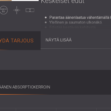
Keskeiset edut
Valmistettu
Ohut
Pakkaamaton
EU:ssa
Parantaa äänenlaatua vähentämällä ka
Ylellinen ja saumaton ulkonäkö.
Edistää kestävää kehitystä.
Kestävä ja helppo puhdistaa.
Kevyt ja helppo asentaa seinille tai 
YDÄ TARJOUS
NÄYTÄ LISÄÄ
Luonnonpuun sävyt luovat lämpöä ja t
Asennuksen yleiskatsa
Viilulla päällystetyt puusälepaneelit on he
liimalla tai ruuveilla. Niiden modulaarine
kohdistuksen, tehosteseinät tai kuviopoh
ÄÄNEN ABSORPTIOKERROIN
DECIBEL tarjoaa yksityiskohtaisen ase
jossa on ohjeet tarkkojen välien ja amma