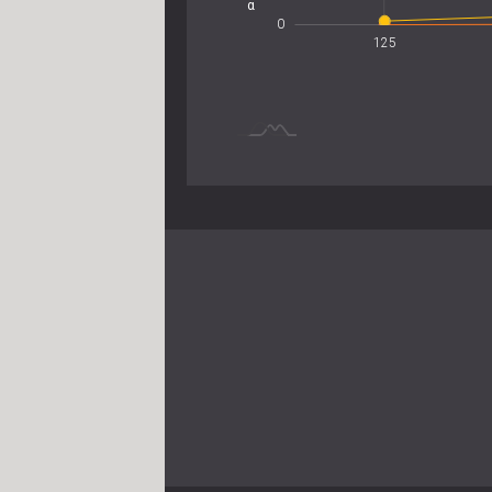
α
0.5
0
125