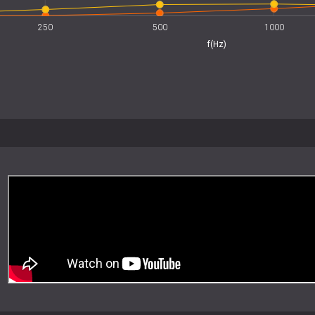
Tärkeimmät tekniset ti
250
500
L
1000
f(Hz)
Mitat: 2400 × 600 mm
Paksuus: 20 mm
Säleen leveys: 40 mm
Pohjamateriaali: 9 mm musta akusti
Pintamateriaali: puuviilu, joka on ki
Viimeistely: matta lakka
Puun lähde: FSC™-sertifioidut metsät 
Akustinen suorituskyky: tehokas absor
Asennus: liimakiinnitys tai mekaanine
Hoito: Pyyhi puhtaaksi pehmeällä lii
Sopii parhaiten
Toimistot ja kokoustilat
Kodit ja asuinrakennukset
Ravintolat, hotellit ja oleskelutilat