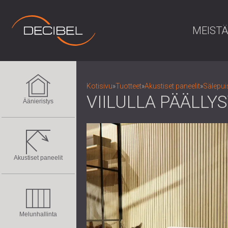
MEISTÄ
Kotisivu
»
Tuotteet
»
Akustiset paneelit
»
Sälepuis
VIILULLA PÄÄLLY
Äänieristys
Akustiset paneelit
Melunhallinta