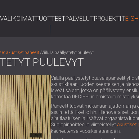
VALIKOIMAT
TUOTTEET
PALVELUT
PROJEKTIT
E-S
et akustiset paneelit
»
Viilulla päällystetyt puulevyt
STETYT PUULEVYT
Viilulla päällystetyt puusälepaneelit yh
akustiikkaan, luoden seesteisen ja hien
leveät säleet, jotka on päällystetty ensilu
korostaa DECIBELin omistautumista yksity
Paneelit tuovat mukanaan ajattoman ja ele
asuin- että liiketiloihin. Hienovaraiset lu
ainutlaatuisen ja lisäävät orgaanista luo
Suojapinnoitteella viimeistellyt
akustiset 
kauneutensa vuosiksi eteenpäin.