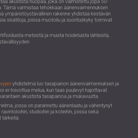
USA | US
aa akustista huopaa, joka on valmistettu jopa 50-
sta. Tämä varmistaa tehokkaan äänenvaimennuksen
SOUTH AFRICA | ZA
ämä ympäristöystävällinen rakenne yhdistää kestävän
ia sisätiloja, joissa muotoilu ja suorituskyky toimivat
tifioiduista metsistä ja muista hoidetuista lähteistä,
tävällisyyden.
evyjen
yhdistelmä luo tasapainon äänenvaimennuksen ja
i ei-toivottua melua, kun taas puulevyt hajottavat
 parantaen akustista tasapainoa ja mukavuutta.
nnelma, jossa on parannettu äänenlaatu ja vähentynyt
ravintoloihin, studioihin ja koteihin, joissa sekä
 tärkeitä.