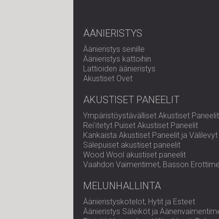
ÄÄNIERISTYS
Äänieristys seinille
Äänieristys kattoihin
Lattioiden äänieristys
Akustiset Ovet
AKUSTISET PANEELIT
Ympäristöystävälliset Akustiset Paneelit
Rei'itetyt Puiset Akustiset Paneelit
Kankaista Akustiset Paneelit ja Välilevyt
Sälepuiset akustiset paneelit
Wood Wool akustiset paneelit
Vaahdon Vaimentimet, Basson Erottimet 
MELUNHALLINTA
Äänieristyskotelot, Hytit ja Esteet
Äänieristys Säleiköt ja Äänenvaimentim