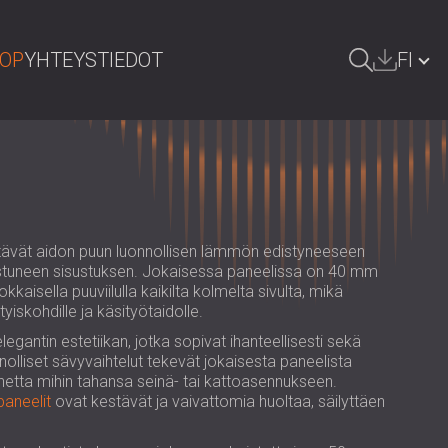
HOP
YHTEYSTIEDOT
FI
HAE
БЪЛГАРИЯ | BG
GREAT BRITAIN | GB
DEUTSCHLAND | DE
distävät aidon puun luonnollisen lämmön edistyneeseen
ÖSTERREICH | AT
ostuneen sisustuksen. Jokaisessa paneelissa on 40 mm
okkaisella puuviilulla kaikilta kolmelta sivulta, mikä
SRBIJA | RS
iskohdille ja käsityötaidolle.
ROMÂNIA | RO
gantin estetiikan, jotka sopivat ihanteellisesti sekä
onnolliset sävyvaihtelut tekevät jokaisesta paneelista
POLAND | PL
nnetta mihin tahansa seinä- tai kattoasennukseen.
paneelit
ovat kestävät ja vaivattomia huoltaa, säilyttäen
РОССИЯ | RU