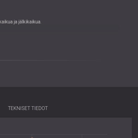
ikua ja jälkikaikua.
kattoon.
yylikkyyttä mihin tahansa tilaan.
us
lppo asentaa, ja ne voidaan kiinnittää seiniin tai kattoihin
n rakenne mahdollistaa joustavan järjestelyn: jatkuvan
jaiset asennukset.
TEKNISET TIEDOT
nnusoppaan saumattoman asennuksen varmistamiseksi,
ttimaisten tulosten saavuttamiseksi.