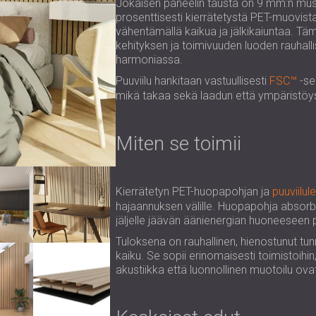
Jokaisen paneelin tausta on 9 mm:n must
prosenttisesti kierrätetystä PET-muovi
vähentämällä kaikua ja jälkikaiuntaa. T
kehityksen ja toimivuuden luoden rauhallis
harmoniassa.
Puuviilu hankitaan vastuullisesti
FSC™
-ser
mikä takaa sekä laadun että ympäristöys
Miten se toimii
Kierrätetyn PET-huopapohjan ja
puuviilul
hajaannuksen välille. Huopapohja absorbo
jäljelle jäävän äänienergian huoneeseen
Tuloksena on rauhallinen, hienostunut tu
kaiku. Se sopii erinomaisesti toimistoihin, 
akustiikka että luonnollinen muotoilu ovat