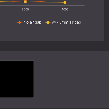
edot
2000
4000
No air gap
w/ 45mm air gap
nen PET-huopa (50 % kierrätettyä muovia)
innitetty säleiden kaikkiin kolmeen sivuun
ja vastuullisesti hoidetut toimittajat
ptio ja diffuusio keski- ja korkeilla taajuuksilla
n kiinnitys (seinät ja katot)
nalla