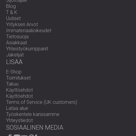
Sijoittajille
Blog
T & K
Uutiset
Yrityksen Arvot
Immateriaalioikeudet
Tietosuoja
Asiakkaat
Yhteistyökumppanit
Jakelijat
LISÄÄ
E-Shop
Toimitukset
Takuu
Käyttöehdot
Käyttöehdot
Terms of Service (UK customers)
Lataa alue
Työskentele kanssamme
Yhteystiedot
SOSIAALINEN MEDIA