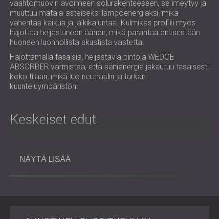
vaahtomuovin avoimeen solurakenteeseen, se imeytyy ja
muuttuu matala-asteiseksi lämpöenergiaksi, mikä
vähentää kaikua ja jälkikaiuntaa. Kulmikas profiili myös
hajottaa heijastuneen äänen, mikä parantaa entisestään
huoneen luonnollista akustista vastetta.
Hajottamalla tasaisia, heijastavia pintoja WEDGE
ABSORBER varmistaa, että äänienergia jakautuu tasaisesti
koko tilaan, mikä luo neutraalin ja tarkan
kuunteluympäristön.
Keskeiset edut
Vähentää värinän kaikua, resonanssia ja seisovan
NÄYTÄ LISÄÄ
aallon häiriöitä.
Vaimentaa keski- ja korkeataajuisia ääniä
puhtaamman ja tarkemman akustiikan
saavuttamiseksi.
Erottuva kiilamainen muotoilu parantaa
absorptiotehokkuutta.