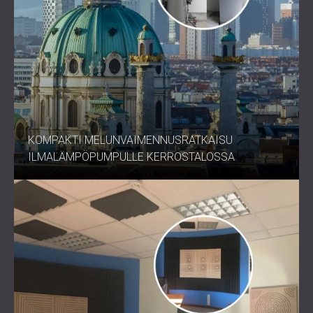
Toimiston äänieristys ja puhelinneuvottelutilat
Tarkka muotoilu puhtaaseen
ääneen
KIILAÄÄNENVAIMENNIN Korkeataajuinen äänenvaimennin
yhdistää teknisen erinomaisuuden monipuoliseen
KOMPAKTI MELUNVAIMENNUSRATKAISU
muotoiluun.
Ota yhteyttä DECIBELiin jo tänään
ja tuo
ILMALÄMPÖPUMPULLE KERROSTALOSSA
selkeyttä, tarkkuutta ja tasapainoa akustiseen
ympäristöösi.