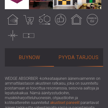
LIIKETILOIHIN
ROMÂNIA (RO)
OPETUSTILOJEN ÄÄNIERISTYS JA
POLAND (PL)
Akustinen hoito
Eniten myyty
Muokattava
Taattu tulos
Sisäkäyttöön
Valmistettu EU:ssa
AKUSTIIKKA
РОССИЯ (RU)
TERVEYDENHUOLLON ÄÄNIERISTYS JA
USA (US)
AKUSTIIKKA
SOUTH AFRICA (ZA)
Ohut
Pakkaamaton
ÄÄNIERISTYS- JA AKUSTISET RATKAISUT
AUDIOLOGIAN ALALLE
ÄÄNIERISTYS JA AKUSTISET RATKAISUT
KONESALEIHIN
BUYNOW
PYYDÄ TARJOUS
WEDGE ABSORBER -korkeataajuinen äänenvaimennin on
ammattilaistason akustinen ratkaisu, joka on suunniteltu
poistamaan ei-toivottua resonanssia, seisovia aaltoja ja
lepatuskaikua. Nämä äänitysstudioihin,
musiikkiharjoitteluhuoneisiin, ohjaustiloihin ja
kotiteattereihin suunnitellut
akustiset paneelit
parantavat
äänen tarkkuutta vähentämällä säröä ja parantamalla