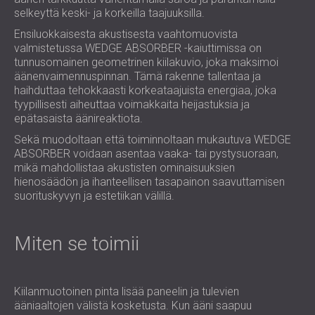
selkeyttä keski- ja korkeilla taajuuksilla.
Ensiluokkaisesta akustisesta vaahtomuovista
valmistetussa WEDGE ABSORBER -kaiuttimissa on
tunnusomainen geometrinen kiilakuvio, joka maksimoi
äänenvaimennuspinnan. Tämä rakenne tallentaa ja
haihduttaa tehokkaasti korkeataajuista energiaa, joka
tyypillisesti aiheuttaa voimakkaita heijastuksia ja
epätasaista äänireaktiota.
Sekä muodoltaan että toiminnoltaan mukautuva WEDGE
ABSORBER voidaan asentaa vaaka- tai pystysuoraan,
mikä mahdollistaa akustisten ominaisuuksien
hienosäädön ja ihanteellisen tasapainon saavuttamisen
suorituskyvyn ja estetiikan välillä.
Miten se toimii
Kiilanmuotoinen pinta lisää paneelin ja tulevien
ääniaaltojen välistä kosketusta. Kun ääni saapuu