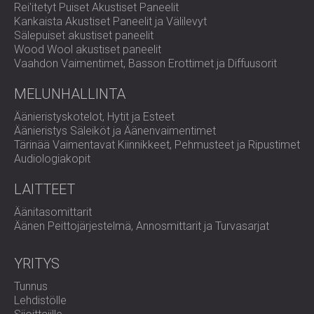
Rei'itetyt Puiset Akustiset Paneelit
Kankaista Akustiset Paneelit ja Välilevyt
Sälepuiset akustiset paneelit
Wood Wool akustiset paneelit
Vaahdon Vaimentimet, Basson Erottimet ja Diffuusorit
MELUNHALLINTA
Äänieristyskotelot, Hytit ja Esteet
Äänieristys Säleiköt ja Äänenvaimentimet
Tärinää Vaimentavat Kiinnikkeet, Pehmusteet ja Ripustimet
Audiologiakopit
LAITTEET
Äänitasomittarit
Äänen Peittojärjestelmä, Annosmittarit ja Turvasarjat
YRITYS
Tunnus
Lehdistölle