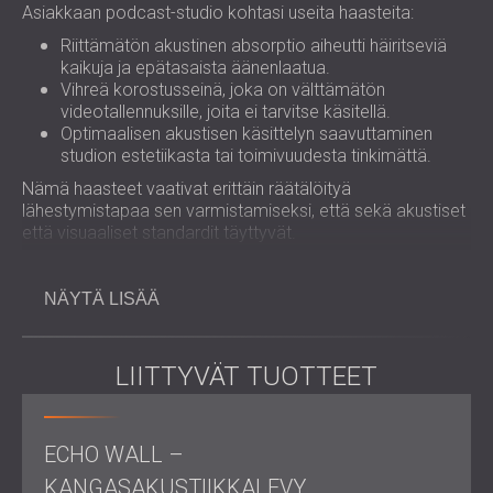
Asiakkaan podcast-studio kohtasi useita haasteita:
Riittämätön akustinen absorptio aiheutti häiritseviä
kaikuja ja epätasaista äänenlaatua.
Vihreä korostusseinä, joka on välttämätön
videotallennuksille, joita ei tarvitse käsitellä.
Optimaalisen akustisen käsittelyn saavuttaminen
studion estetiikasta tai toimivuudesta tinkimättä.
Nämä haasteet vaativat erittäin räätälöityä
lähestymistapaa sen varmistamiseksi, että sekä akustiset
että visuaaliset standardit täyttyvät.
Työn laajuus
NÄYTÄ LISÄÄ
Akustinen arviointi
Suunnittelun kehittäminen
LIITTYVÄT TUOTTEET
Materiaalin erittely
Visualisointi ja hyväksyntä
Asennus
ECHO WALL –
KANGASAKUSTIIKKALEVY