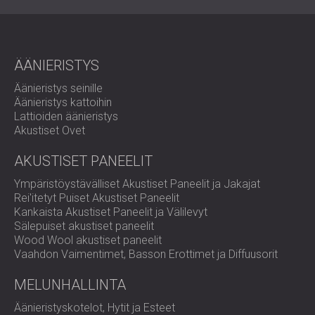
saavutettiin, mikä johti:
Vähentynyt jälkikaiunta ja kaiut.
Parannettu äänen selkeys äänen tallennusta ja
editointia varten.
ÄÄNIERISTYS
Mukavampi ympäristö useiden tiimien päivittäiseen
käyttöön.
Äänieristys seinille
Asiakas oli erittäin tyytyväinen lopputulokseen ja totesi,
Äänieristys kattoihin
että studion uusittu akustiikka vaikutti positiivisesti eri
Lattioiden äänieristys
osastoihin.
Akustiset Ovet
Käytetyt tuotteet:
Echo Wall tekstiiliakustiset paneelit
AKUSTISET PANEELIT
kahdessa eri paksuisessa 3D-suunnittelutoiminnassa.
Ympäristöystävälliset Akustiset Paneelit ja Jakajat
Rei'itetyt Puiset Akustiset Paneelit
Akustiikka äänitysstudioissa
Kankaista Akustiset Paneelit ja Välilevyt
Sälepuiset akustiset paneelit
Laadukas akustinen käsittely on välttämätöntä
Wood Wool akustiset paneelit
äänitysstudioissa, joissa äänen selkeys ja tarkkuus
Vaahdon Vaimentimet, Basson Erottimet ja Diffuusorit
vaikuttavat suoraan tuotannon laatuun. Oikein suunnitellut
tilat vähentävät jälkikaiunta, minimoivat kohinan häiriöt ja
MELUNHALLINTA
luovat suotuisan ympäristön tallentamiseen, editointiin ja
Äänieristyskotelot, Hytit ja Esteet
miksaukseen. DECIBELin akustiset ratkaisut lisäävät