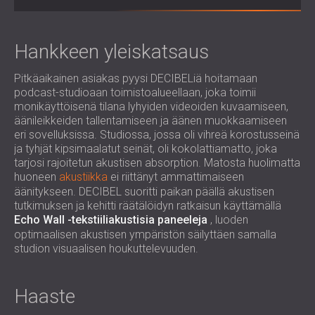
LIIKETILOIHIN
ROMÂNIA (RO)
OPETUSTILOJEN ÄÄNIERISTYS JA
POLAND (PL)
AKUSTIIKKA
РОССИЯ (RU)
Hankkeen yleiskatsaus
TERVEYDENHUOLLON ÄÄNIERISTYS JA
USA (US)
Pitkäaikainen asiakas pyysi DECIBELiä hoitamaan
AKUSTIIKKA
SOUTH AFRICA (ZA)
podcast-studioaan toimistoalueellaan, joka toimii
ÄÄNIERISTYS- JA AKUSTISET RATKAISUT
monikäyttöisenä tilana lyhyiden videoiden kuvaamiseen,
AUDIOLOGIAN ALALLE
äänileikkeiden tallentamiseen ja äänen muokkaamiseen
ÄÄNIERISTYS JA AKUSTISET RATKAISUT
eri sovelluksissa. Studiossa, jossa oli vihreä korostusseinä
ja tyhjät kipsimaalatut seinät, oli kokolattiamatto, joka
KONESALEIHIN
tarjosi rajoitetun akustisen absorption. Matosta huolimatta
huoneen
akustiikka
ei riittänyt ammattimaiseen
äänitykseen. DECIBEL suoritti paikan päällä akustisen
tutkimuksen ja kehitti räätälöidyn ratkaisun käyttämällä
Echo Wall -tekstiiliakustisia paneeleja
, luoden
optimaalisen akustisen ympäristön säilyttäen samalla
studion visuaalisen houkuttelevuuden.
Haaste