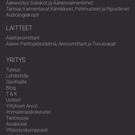
Äänieristys Säleiköt ja Äänenvaimentimet
tuottavuutta ja varmistavat, että tallenteet täyttävät
Tärinää Vaimentavat Kiinnikkeet, Pehmusteet ja Ripustimet
korkeimmat ammattistandardit.
Audiologiakopit
LAITTEET
Äänitasomittarit
Äänen Peittojärjestelmä, Annosmittarit ja Turvasarjat
YRITYS
Tunnus
Lehdistölle
Sijoittajille
Blog
T & K
Uutiset
Yrityksen Arvot
Immateriaalioikeudet
Tietosuoja
Asiakkaat
Yhteistyökumppanit