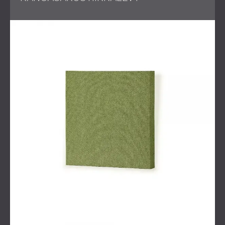
Ratkaisu
DECIBELin ratkaisu
keskittyi tallennusalueen kahden
sivuseinän käsittelyyn kaiun minimoimiseksi ja äänen
selkeyden parantamiseksi. Käyttämällä
Echo Wall -
tekstiiliakustisia paneeleja
3D-järjestelyssä suunnittelu
sisälsi eripaksuisia paneeleja, jotka käsittelevät
tehokkaasti sekä matala- että korkeataajuisia ääniaaltoja.
Paneelit räätälöitiin vastaamaan asiakkaan esteettisiä ja
toiminnallisia vaatimuksia.
Asennus valmistui tarkasti, mikä varmisti, että viherseinä
pysyi täysin toimintakuntoisena
videotallenteita
varten, kun
taas käsitellyt seinät loivat tasapainoisen akustisen
tunnelman.
Tulos
Studio muutettiin ammattitason äänitystilaksi, jossa on
huomattavasti paranneltu akustiikka. Asennuksen jälkeinen
testaus vahvisti, että kaikki akustiset tavoitteet