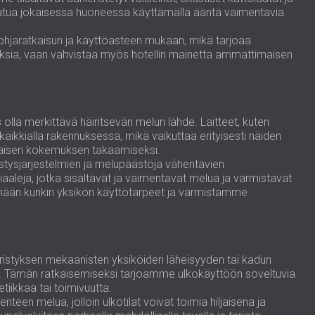
aatua jokaisessa huoneessa käyttämällä ääntä vaimentavia
pohjaratkaisun ja käyttöasteen mukaan, mikä tarjoaa
muksia, vaan vahvistaa myös hotellin mainetta ammattimaisen
 olla merkittävä häiritsevän melun lähde. Laitteet, kuten
 kaikkialla rakennuksessa, mikä vaikuttaa erityisesti näiden
hiljaisen kokemuksen takaamiseksi.
stysjärjestelmien ja melupäästöjä vähentävien
aaleja, jotka sisältävät ja vaimentavat melua ja varmistavat
tämään kunkin yksikön käyttötarpeet ja varmistamme
nieristyksen mekaanisten yksiköiden läheisyyden tai kadun
nnolla. Tämän ratkaisemiseksi tarjoamme ulkokäyttöön soveltuvia
tiikkaa tai toimivuutta.
en melua, jolloin ulkotilat voivat toimia hiljaisena ja