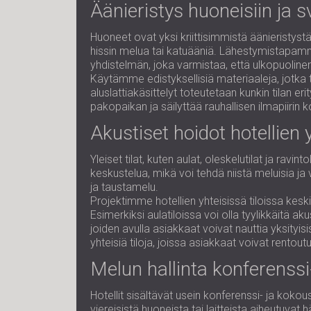
Äänieristys huoneisiin ja sv
Huoneet ovat yksi kriittisimmistä äänieristystä
hissin melua tai katuääniä. Lähestymistapamme
yhdistelmän, joka varmistaa, että ulkopuoline
Käytämme edistyksellisiä materiaaleja, jotka 
aluslattiakäsittelyt toteutetaan kunkin tilan 
pakopaikan ja säilyttää rauhallisen ilmapiirin 
Akustiset hoidot hotellien yl
Yleiset tilat, kuten aulat, oleskelutilat ja r
keskustelua, mikä voi tehdä niistä meluisia ja 
ja taustamelu.
Projektimme hotellien yhteisissä tiloissa kesk
Esimerkiksi aulatiloissa voi olla tyylikkäitä a
joiden avulla asiakkaat voivat nauttia yksityi
yhteisiä tiloja, joissa asiakkaat voivat rentout
Melun hallinta konferenssi
Hotellit sisältävät usein konferenssi- ja kokous
viereisistä huoneista tai laitteista aiheutuvat 