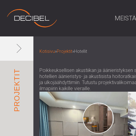
MEISTÄ
Kotisivu
»
Projektit
»
Hotellit
Poikkeuksellisen akustiikan ja äänieristyks
PROJEKTIT
hotellien äänieristys- ja akustisista hoitoratk
ja ulkojäähdyttimiin. Tutustu projektivaliko
ilmapiirin kaikille vieraille.