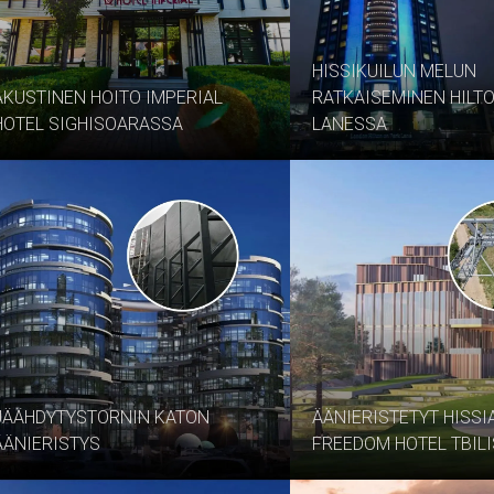
HISSIKUILUN MELUN
AKUSTINEN HOITO IMPERIAL
RATKAISEMINEN HILT
HOTEL SIGHISOARASSA
LANESSA
JÄÄHDYTYSTORNIN KATON
ÄÄNIERISTETYT HISS
ÄÄNIERISTYS
FREEDOM HOTEL TBILI