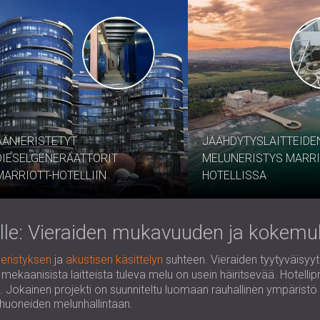
ÄÄNIERISTETYT
JÄÄHDYTYSLAITTEIDE
DIESELGENERAATTORIT
MELUNERISTYS MARRI
MARRIOTT-HOTELLIIN
HOTELLISSA
leille: Vieraiden mukavuuden ja koke
ieristyksen
ja
akustisen käsittelyn
suhteen. Vieraiden tyytyväisyy
pa mekaanisista laitteista tuleva melu on usein häiritsevää. Hotell
. Jokainen projekti on suunniteltu luomaan rauhallinen ympäristö vie
ihuoneiden melunhallintaan.