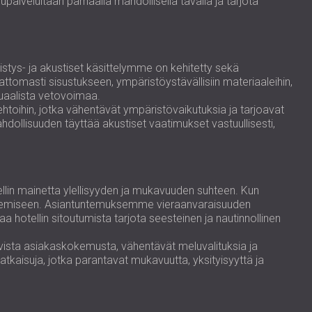
upalveluitaan parhaalla mahdollisella tavalla ja tarjota
istys- ja akustiset käsittelymme on kehitetty sekä
attomasti sisustukseen, ympäristöystävällisiin materiaaleihin,
isuaalista vetovoimaa.
htoihin, jotka vähentävät ympäristövaikutuksia ja tarjoavat
hdollisuuden täyttää akustiset vaatimukset vastuullisesti,
llin mainetta ylellisyyden ja mukavuuden suhteen. Kun
 alenemiseen. Asiantuntemuksemme vieraanvaraisuuden
aa hotellin sitoutumista tarjota seesteinen ja nautinnollinen
tiivista asiakaskokemusta, vähentävät meluvalituksia ja
kaisuja, jotka parantavat mukavuutta, yksityisyyttä ja