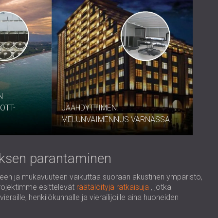
N
OTT-
JÄÄHDYTTIMEN
MELUNVAIMENNUS VARNASSA
muksen parantaminen
teen ja mukavuuteen vaikuttaa suoraan akustinen ympäristö,
iprojektimme esittelevät
räätälöityjä ratkaisuja
, jotka
raille, henkilökunnalle ja vierailijoille aina huoneiden