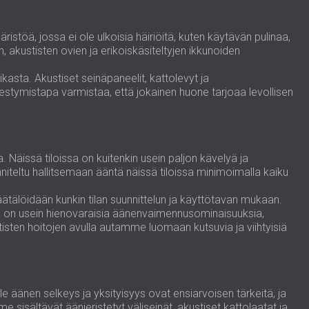
ristöä, jossa ei ole ulkoisia häiriöitä, kuten käytävän pulinaa,
akustisten ovien ja erikoiskäsiteltyjen ikkunoiden
asta. Akustiset seinäpaneelit, kattolevyt ja
hestymistapa varmistaa, että jokainen huone tarjoaa levollisen
 Näissä tiloissa on kuitenkin usein paljon kävelyä ja
nniteltu hallitsemaan ääntä näissä tiloissa minimoimalla kaiku
äätälöidään kunkin tilan suunnittelun ja käyttötavan mukaan.
oissa on usein hienovaraisia äänenvaimennusominaisuuksia,
tisten hoitojen avulla autamme luomaan kutsuvia ja viihtyisiä
ille äänen selkeys ja yksityisyys ovat ensiarvoisen tärkeitä, ja
me sisältävät äänieristetyt väliseinät, akustiset kattolaatat ja