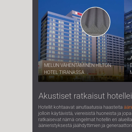
MELUN VÄHENTÄMINEN HILTON
HOTEL TIRANASSA
Akustiset ratkaisut hotel
Hotellit kohtaavat ainutlaatuisia haasteita
ään
jolloin käytävistä, viereisistä huoneista ja jo
ratkaisevat nämä ongelmat hotellin eri alueilla
äänieristyksestä jäähdyttimien ja generaattor