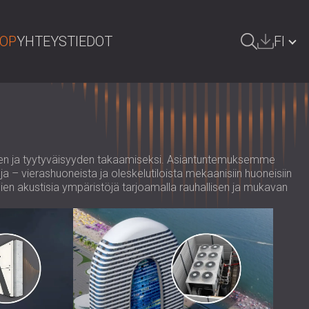
HOP
YHTEYSTIEDOT
FI
HAE
БЪЛГАРИЯ | BG
GREAT BRITAIN | GB
DEUTSCHLAND | DE
uden ja tyytyväisyyden takaamiseksi. Asiantuntemuksemme
ja – vierashuoneista ja oleskelutiloista mekaanisiin huoneisiin
ÖSTERREICH | AT
en akustisia ympäristöjä tarjoamalla rauhallisen ja mukavan
SRBIJA | RS
ROMÂNIA | RO
POLAND | PL
РОССИЯ | RU