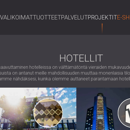
VALIKOIMAT
TUOTTEET
PALVELUT
PROJEKTIT
E-S
HOTELLIT
en saavuttaminen hotelleissa on välttämätöntä vieraiden mukavu
aisuista on antanut meille mahdollisuuden muuttaa monenlaisia tilo
imaamme nähdäksesi, kuinka olemme auttaneet parantamaan hotelli