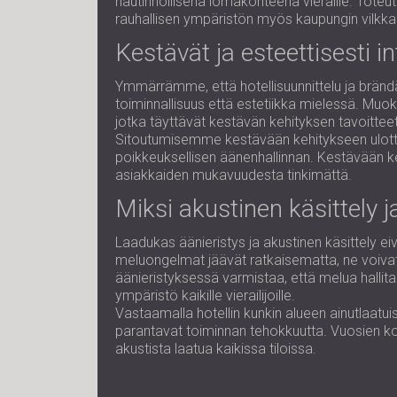
nautinnollisena lomakohteena vieraille. Toteutt
rauhallisen ympäristön myös kaupungin vilkk
Kestävät ja esteettisesti i
Ymmärrämme, että hotellisuunnittelu ja brändä
toiminnallisuus että estetiikka mielessä. Muok
jotka täyttävät kestävän kehityksen tavoitteet
Sitoutumisemme kestävään kehitykseen ulottuu 
poikkeuksellisen äänenhallinnan. Kestävään keh
asiakkaiden mukavuudesta tinkimättä.
Miksi akustinen käsittely ja
Laadukas äänieristys ja akustinen käsittely 
meluongelmat jäävät ratkaisematta, ne voivat
äänieristyksessä varmistaa, että melua hallitaa
ympäristö kaikille vierailijoille.
Vastaamalla hotellin kunkin alueen ainutlaatui
parantavat toiminnan tehokkuutta. Vuosien kok
akustista laatua kaikissa tiloissa.