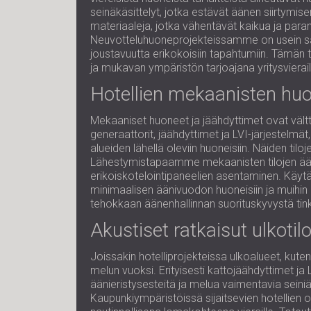
seinäkäsittelyt, jotka estävät äänen siirtym
materiaaleja, jotka vähentävät kaikua ja para
Neuvotteluhuoneprojekteissamme on usein sääd
joustavuutta erikokoisiin tapahtumiin. Tämän
ja mukavan ympäristön tarjoajana yritysvierail
Hotellien mekaanisten huo
Mekaaniset huoneet ja jäähdyttimet ovat välttä
generaattorit, jäähdyttimet ja LVI-järjestelmät
alueiden lähellä oleviin huoneisiin. Näiden ti
Lähestymistapaamme mekaanisten tilojen äänie
erikoiskotelointipaneelien asentaminen. Käytä
minimaalisen äänivuodon huoneisiin ja muihin
tehokkaan äänenhallinnan suorituskyvystä tin
Akustiset ratkaisut ulkotilo
Joissakin hotelliprojekteissa ulkoalueet, kute
melun vuoksi. Erityisesti kattojäähdyttimet ja 
äänieristysesteitä ja melua vaimentavia seiniä
Kaupunkiympäristöissä sijaitsevien hotellien o