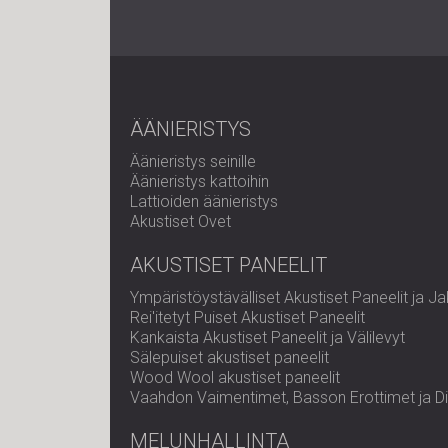
ÄÄNIERISTYS
Äänieristys seinille
Äänieristys kattoihin
Lattioiden äänieristys
Akustiset Ovet
AKUSTISET PANEELIT
Ympäristöystävälliset Akustiset Paneelit ja Ja
Rei'itetyt Puiset Akustiset Paneelit
Kankaista Akustiset Paneelit ja Välilevyt
Sälepuiset akustiset paneelit
Wood Wool akustiset paneelit
Vaahdon Vaimentimet, Basson Erottimet ja Dif
MELUNHALLINTA