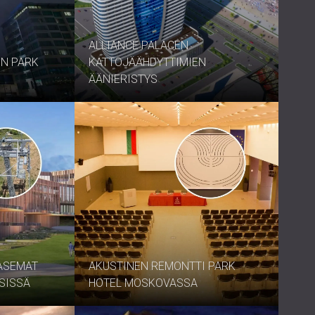
USA | US
SOUTH AFRICA | ZA
ALLIANCE PALACEN
ON PARK
KATTOJÄÄHDYTTIMIEN
ÄÄNIERISTYS
IASEMAT
AKUSTINEN REMONTTI PARK
SISSÄ
HOTEL MOSKOVASSA