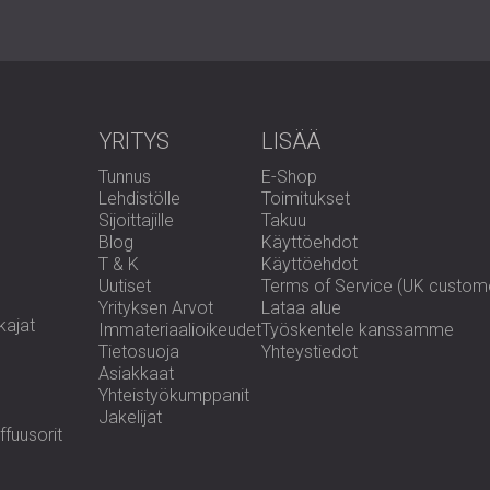
YRITYS
LISÄÄ
Tunnus
E-Shop
Lehdistölle
Toimitukset
Sijoittajille
Takuu
Blog
Käyttöehdot
T & K
Käyttöehdot
Uutiset
Terms of Service (UK custom
Yrityksen Arvot
Lataa alue
kajat
Immateriaalioikeudet
Työskentele kanssamme
Tietosuoja
Yhteystiedot
Asiakkaat
Yhteistyökumppanit
Jakelijat
fuusorit