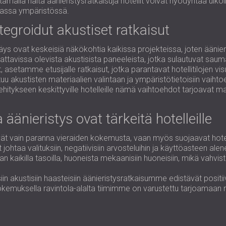
amalla näitä äänieristysratkaisuja hotellit voivat hyödyntää ulkoil
aassa ympäristössä.
ntegroidut akustiset ratkaisut
ys ovat keskeisiä näkökohtia kaikissa projekteissa, joten äänier
attavissa olevista akustisista paneeleista, jotka sulautuvat saum
, asetamme etusijalle ratkaisut, jotka parantavat hotellitilojen v
akustisten materiaalien valintaan ja ympäristötietoisiin vaihtoe
itykseen keskittyville hotelleille nämä vaihtoehdot tarjoavat ma
 äänieristys ovat tärkeitä hotelleille
eivät vain paranna vieraiden kokemusta, vaan myös suojaavat hote
 johtaa valituksiin, negatiivisiin arvosteluihin ja käyttöasteen
n kaikilla tasoilla, huoneista mekaanisiin huoneisiin, mikä vahvist
siin akustisiin haasteisiin äänieristysratkaisumme edistävät posi
emuksella ravintola-alalta tiimimme on varustettu tarjoamaan rat