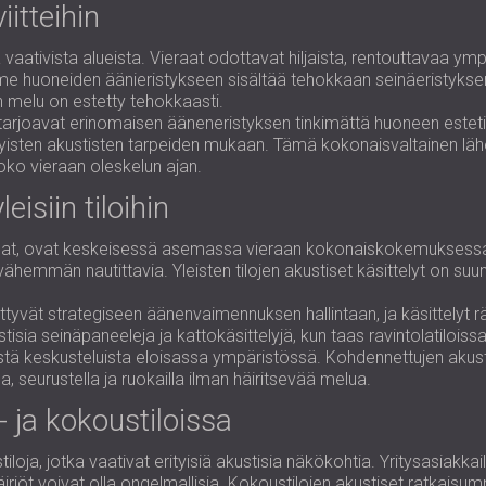
iitteihin
 vaativista alueista. Vieraat odottavat hiljaista, rentouttavaa ympä
 huoneiden äänieristykseen sisältää tehokkaan seinäeristyksen, 
n melu on estetty tehokkaasti.
tarjoavat erinomaisen ääneneristyksen tinkimättä huoneen estetiik
erityisten akustisten tarpeiden mukaan. Tämä kokonaisvaltainen lä
koko vieraan oleskelun ajan.
eisiin tiloihin
avintolat, ovat keskeisessä asemassa vieraan kokonaiskokemuksessa.
vähemmän nautittavia. Yleisten tilojen akustiset käsittelyt on suu
ittyvät strategiseen äänenvaimennuksen hallintaan, ja käsittelyt r
kustisia seinäpaneeleja ja kattokäsittelyjä, kun taas ravintolatil
sistä keskusteluista eloisassa ympäristössä. Kohdennettujen akus
ua, seurustella ja ruokailla ilman häiritsevää melua.
- ja kokoustiloissa
tiloja, jotka vaativat erityisiä akustisia näkökohtia. Yritysasiakka
häiriöt voivat olla ongelmallisia. Kokoustilojen akustiset ratkaisum