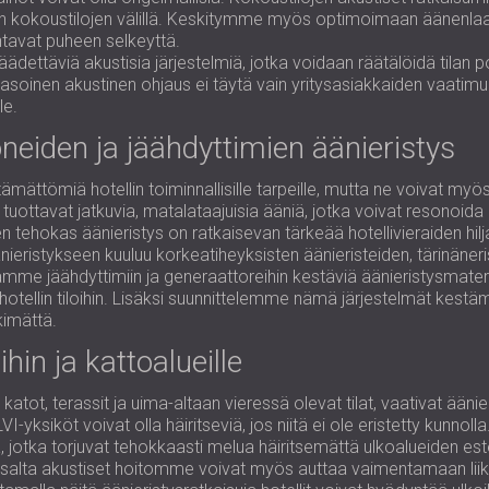
isen kokoustilojen välillä. Keskitymme myös optimoimaan äänenl
ntavat puheen selkeyttä.
ettäviä akustisia järjestelmiä, jotka voidaan räätälöidä tilan 
 tasoinen akustinen ohjaus ei täytä vain yritysasiakkaiden vaati
le.
neiden ja jäähdyttimien äänieristys
mättömiä hotellin toiminnallisille tarpeille, mutta ne voivat myös
, tuottavat jatkuvia, matalataajuisia ääniä, jotka voivat resonoida
lojen tehokas äänieristys on ratkaisevan tärkeää hotellivieraiden 
ristykseen kuuluu korkeatiheyksisten äänieristeiden, tärinäneri
mme jäähdyttimiin ja generaattoreihin kestäviä äänieristysmateri
 hotellin tiloihin. Lisäksi suunnittelemme nämä järjestelmät kes
kimättä.
ihin ja kattoalueille
n katot, terassit ja uima-altaan vieressä olevat tilat, vaativat ää
LVI-yksiköt voivat olla häiritseviä, jos niitä ei ole eristetty ku
, jotka torjuvat tehokkaasti melua häiritsemättä ulkoalueiden este
salta akustiset hoitomme voivat myös auttaa vaimentamaan liikente