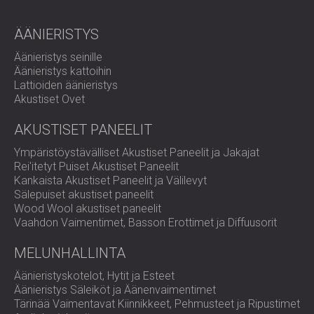
LIIKETILOIHIN
ROMÂNIA (RO)
OPETUSTILOJEN ÄÄNIERISTYS JA
POLAND (PL)
ÄÄNIERISTYS
AKUSTIIKKA
РОССИЯ (RU)
Äänieristys seinille
TERVEYDENHUOLLON ÄÄNIERISTYS JA
USA (US)
Äänieristys kattoihin
AKUSTIIKKA
SOUTH AFRICA (ZA)
Lattioiden äänieristys
ÄÄNIERISTYS- JA AKUSTISET RATKAISUT
Akustiset Ovet
AUDIOLOGIAN ALALLE
AKUSTISET PANEELIT
ÄÄNIERISTYS JA AKUSTISET RATKAISUT
KONESALEIHIN
Ympäristöystävälliset Akustiset Paneelit ja Jakajat
Rei'itetyt Puiset Akustiset Paneelit
Kankaista Akustiset Paneelit ja Välilevyt
Sälepuiset akustiset paneelit
Wood Wool akustiset paneelit
Vaahdon Vaimentimet, Basson Erottimet ja Diffuusorit
MELUNHALLINTA
Äänieristyskotelot, Hytit ja Esteet
Äänieristys Säleiköt ja Äänenvaimentimet
Tärinää Vaimentavat Kiinnikkeet, Pehmusteet ja Ripustimet