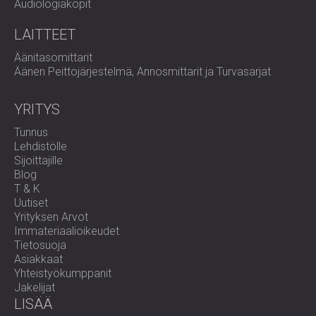
Audiologiakopit
LAITTEET
Äänitasomittarit
Äänen Peittojärjestelmä, Annosmittarit ja Turvasarjat
YRITYS
Tunnus
Lehdistölle
Sijoittajille
Blog
T & K
Uutiset
Yrityksen Arvot
Immateriaalioikeudet
Tietosuoja
Asiakkaat
Yhteistyökumppanit
Jakelijat
LISÄÄ