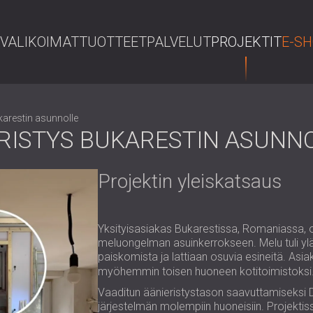
VALIKOIMAT
TUOTTEET
PALVELUT
PROJEKTIT
E-S
karestin asunnolle
ERISTYS BUKARESTIN ASUNN
Projektin yleiskatsaus
Yksityisasiakas Bukarestissa, Romaniassa, o
meluongelman asuinkerrokseen. Melu tuli yläk
paiskomista ja lattiaan osuvia esineitä. Asia
myöhemmin toisen huoneen kotitoimistoksi
Vaaditun äänieristystason saavuttamiseksi DE
järjestelmän molempiin huoneisiin. Projektiss