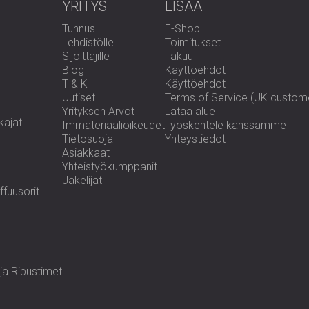
YRITYS
LISÄÄ
tehokkaana, että hän pyysi välittömästi tois
projektia suunnittelusta asennukseen ja toimi
Tunnus
E-Shop
Lehdistölle
Toimitukset
Sijoittajille
Takuu
Oletko valmis äänieristämään asuntosi?
Blog
Käyttöehdot
T & K
Käyttöehdot
Uutiset
Terms of Service (UK custom
Tutustu
äänieristysjärjestelmiimme
tai
ota yh
Yrityksen Arvot
Lataa alue
kajat
Immateriaalioikeudet
Työskentele kanssamme
Tietosuoja
Yhteystiedot
Asiakkaat
Yhteistyökumppanit
Jakelijat
fuusorit
ja Ripustimet