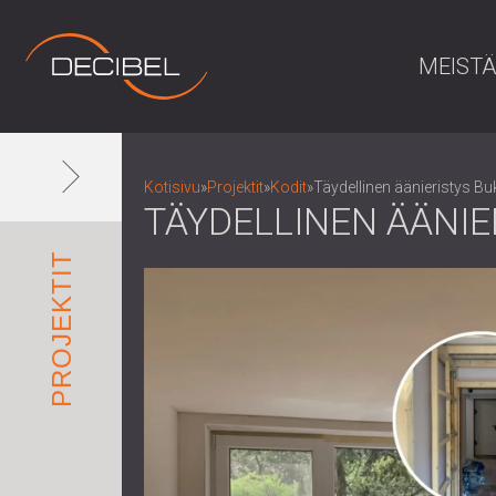
MEISTÄ
Kotisivu
»
Projektit
»
Kodit
»
Täydellinen äänieristys Bu
TÄYDELLINEN ÄÄNI
PROJEKTIT