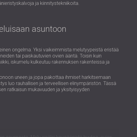
USA | US
nieristyskalvoja ja kiinnitystekniikoita.
SOUTH AFRICA | ZA
eluisaan asuntoon
leinen ongelma. Yksi vaikeimmista melutyypeistä eristää
neiden tai paiskautuvien ovien ääntä. Toisin kuin
iikki, iskumelu kulkeutuu rakennuksen rakenteissa ja
 huonoon uneen ja jopa pakottaa ihmiset harkitsemaan
s luo rauhallisen ja terveellisen elinympäristön. Tässä
sen ratkaisun mukavuuden ja yksityisyyden