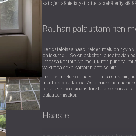
kattojen äänieristystuotteita sekä erityisiä ää
Rauhan palauttaminen m
Kerrostaloissa naapureiden melu on hyvin y
on iskumelu. Se on askelten, pudottavien esi
ilmassa kantautuva melu, kuten puhe tai mus
vaikuttaa sekä kattoihin että seiniin.
Liiallinen melu kotona voi johtaa stressiin,
muuttoa pois kotoa. Asianmukainen äänieristy
tapauksessa asiakas tarvitsi kokonaisvaltai
palauttamiseksi.
Haaste