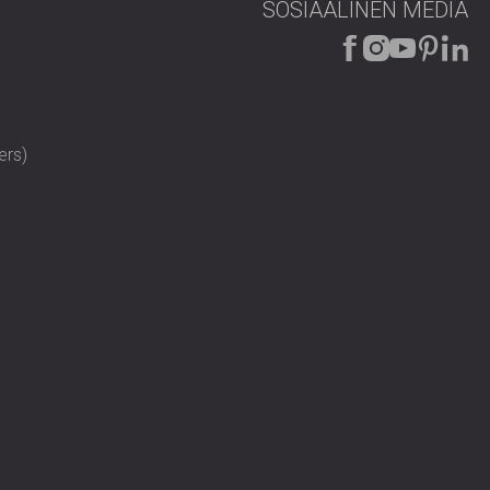
SOSIAALINEN MEDIA
en huoneen käsittelyä samalla tavalla. DECIBEL hallinnoi
tti täydellisen, korkean suorituskyvyn ratkaisun.
ers)
teyttä DECIBELiin
löytääksesi oikean ratkaisun kotiisi.