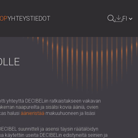
HOP
YHTEYSTIEDOT
FI
HAE
БЪЛГАРИЯ | BG
GREAT BRITAIN | GB
OLLE
DEUTSCHLAND | DE
ÖSTERREICH | AT
SRBIJA | RS
tti yhteyttä DECIBELiin ratkaistakseen vakavan
ROMÂNIA | RO
erran naapureilta ja sisälsi kovia ääniä, ovien
kas halusi
äänieristää
makuuhuoneen ja lisäsi
POLAND | PL
.
РОССИЯ | RU
CIBEL suunnitteli ja asensi täysin räätälöidyn
a käytettiin useita DECIBELin edistyneitä seinien ja