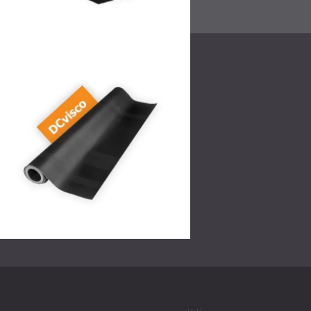
Ratkaisu
DECIBEL suunnitteli ja asensi mittatilausty
käsiteltiin BLOCK SYSTEM™ -materiaalilla ja 
on paksu ja tehokas iskuäänenvaimennusjärj
parantamiseksi tärkeisiin kohtiin lisättiin DC
Tämä monikerroksinen järjestelmä vähensi m
melua. Kaikki materiaalit asennettiin ammat
varmistamiseksi. Ratkaisua sovellettiin ka
Tulos
Asennuksen jälkeen asiakas raportoi mukav
Yläkerran asunnon melu ei enää kuulunut k
lepopaikka ja toimistosta sopiva keskittyne
Vaikka projektin kustannukset olivat tyypillis