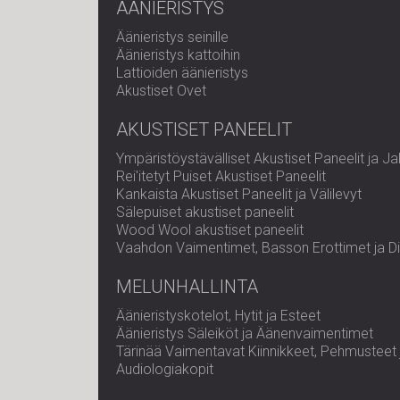
ÄÄNIERISTYS
Äänieristys seinille
Äänieristys kattoihin
Lattioiden äänieristys
Akustiset Ovet
AKUSTISET PANEELIT
Ympäristöystävälliset Akustiset Paneelit ja Ja
Rei'itetyt Puiset Akustiset Paneelit
Kankaista Akustiset Paneelit ja Välilevyt
Sälepuiset akustiset paneelit
Wood Wool akustiset paneelit
Vaahdon Vaimentimet, Basson Erottimet ja Dif
MELUNHALLINTA
Äänieristyskotelot, Hytit ja Esteet
Äänieristys Säleiköt ja Äänenvaimentimet
Tärinää Vaimentavat Kiinnikkeet, Pehmusteet 
Audiologiakopit