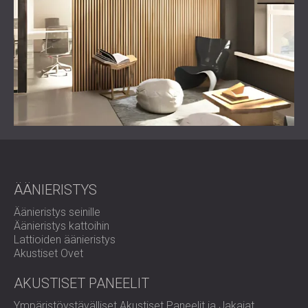
päivityksen, joka nosti TRACE TV Studion ammattimaisen
ilmeen. Yhdistämällä suorituskyvyn ja suunnittelun DECIBEL
loi tilan, joka tukee sekä tuotannon teknisiä vaatimuksia
että asiakkaan brändikuvaa.
Oletko valmis uudistamaan studiosi akustiikan?
DECIBEL toimittaa räätälöityjä akustisia ratkaisuja TV-,
radio- ja äänitysstudioille yhdistäen teknisen tarkkuuden
moderniin muotoiluun.
Ota yhteyttä
jo tänään
suunnitellaksesi projektisi.
ÄÄNIERISTYS
Äänieristys seinille
Äänieristys kattoihin
Lattioiden äänieristys
Akustiset Ovet
AKUSTISET PANEELIT
Ympäristöystävälliset Akustiset Paneelit ja Jakajat