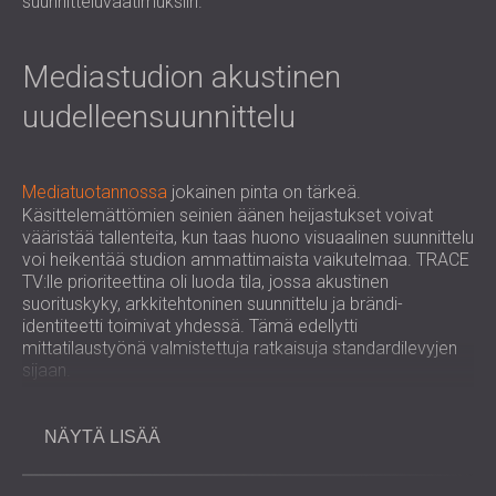
suunnitteluvaatimuksiin.
Mediastudion akustinen
uudelleensuunnittelu
Mediatuotannossa
jokainen pinta on tärkeä.
Käsittelemättömien seinien äänen heijastukset voivat
vääristää tallenteita, kun taas huono visuaalinen suunnittelu
voi heikentää studion ammattimaista vaikutelmaa. TRACE
TV:lle prioriteettina oli luoda tila, jossa akustinen
suorituskyky, arkkitehtoninen suunnittelu ja brändi-
identiteetti toimivat yhdessä. Tämä edellytti
mittatilaustyönä valmistettuja ratkaisuja standardilevyjen
sijaan.
Haaste
NÄYTÄ LISÄÄ