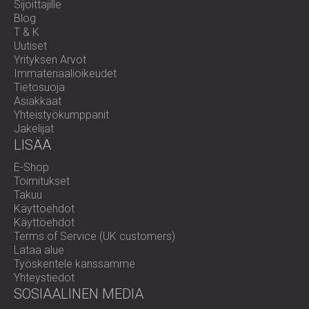
Sijoittajille
Blog
T & K
Uutiset
Yrityksen Arvot
Immateriaalioikeudet
Tietosuoja
Asiakkaat
Yhteistyökumppanit
Jakelijat
LISÄÄ
E-Shop
Toimitukset
Takuu
Käyttöehdot
Käyttöehdot
Terms of Service (UK customers)
Lataa alue
Työskentele kanssamme
Yhteystiedot
SOSIAALINEN MEDIA