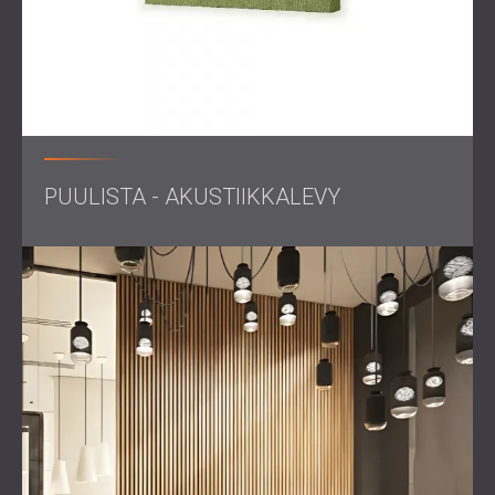
Ratkaisu
DECIBEL toimitti ja asensi puusäleikköpaneelit peittämään
studion ulkoseinät, mikä loi lämpimän ja ammattimaisen
ilmeen sisäänrakennetulla äänenvaimennuksella. Studion
PUULISTA - AKUSTIIKKALEVY
sisällä valmistettiin mittatilaustyönä ja -mitoin Echo Wall -
paneelit, jotka oikaisivat akustiset heijastukset tilan tietyillä
alueilla. Tämä räätälöity lähestymistapa mahdollisti täyden
integroinnin studion arkkitehtuuriin ja loi samalla
tasapainoisen ja hallitun akustisen ympäristön.
Tulos
Uudistettu studio saavutti molemmat tavoitteet: tarkasti
hallitun akustisen ympäristön, joka paransi selkeyttä
lähetys- ja tuotantokäytössä, sekä modernin visuaalisen