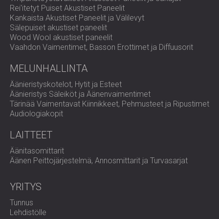
Rei'itetyt Puiset Akustiset Paneelit
Kankaista Akustiset Paneelit ja Välilevyt
Sälepuiset akustiset paneelit
Wood Wool akustiset paneelit
Vaahdon Vaimentimet, Basson Erottimet ja Diffuusorit
MELUNHALLINTA
Äänieristyskotelot, Hytit ja Esteet
Äänieristys Säleiköt ja Äänenvaimentimet
Tärinää Vaimentavat Kiinnikkeet, Pehmusteet ja Ripustimet
Audiologiakopit
LAITTEET
Äänitasomittarit
Äänen Peittojärjestelmä, Annosmittarit ja Turvasarjat
YRITYS
Tunnus
Lehdistölle