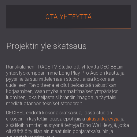
LIIKETILOIHIN
ROMÂNIA (RO)
OPETUSTILOJEN ÄÄNIERISTYS JA
POLAND (PL)
OTA YHTEYTTÄ
AKUSTIIKKA
РОССИЯ (RU)
TERVEYDENHUOLLON ÄÄNIERISTYS JA
USA (US)
AKUSTIIKKA
SOUTH AFRICA (ZA)
ÄÄNIERISTYS- JA AKUSTISET RATKAISUT
Projektin yleiskatsaus
AUDIOLOGIAN ALALLE
ÄÄNIERISTYS JA AKUSTISET RATKAISUT
KONESALEIHIN
Ranskalainen TRACE TV Studio otti yhteyttä DECIBELiin
yhteistyökumppanimme Long Play Pro Audion kautta ja
pyysi heitä suunnittelemaan studiotilansa kokonaan
uudelleen. Tavoitteena ei ollut pelkästään akustiikan
korjaaminen, vaan myös ammattimaisen ympäristön
luominen, joka heijastaisi brändin imagoa ja täyttäisi
mediatuotannon tekniset standardit.
DECIBEL ehdotti kokonaisratkaisua, jossa studion
ulkoseiniin käytettiin puusälepohjaisia
akustiikkalevyjä
ja
sisätiloihin mittatilaustyönä tehtyjä Echo Wall -levyjä, jotka
oli räätälöity tilan ainutlaatuisiin pohjaratkaisuihin ja