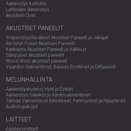
Äänieristys kattoihin
Lattioiden äänieristys
Akustiset Ovet
AKUSTISET PANEELIT
Ympäristöystävälliset Akustiset Paneelit ja Jakajat
Rei'itetyt Puiset Akustiset Paneelit
Kankaista Akustiset Paneelit ja Välilevyt
Sälepuiset akustiset paneelit
Wood Wool akustiset paneelit
Vaahdon Vaimentimet, Basson Erottimet ja Diffuusorit
MELUNHALLINTA
Äänieristyskotelot, Hytit ja Esteet
Äänieristys Säleiköt ja Äänenvaimentimet
Tärinää Vaimentavat Kiinnikkeet, Pehmusteet ja Ripustimet
Audiologiakopit
LAITTEET
Äänitasomittarit