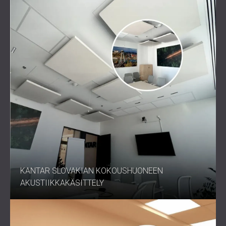
Ripustettu tyyli, parannettu
äänenvaimennus
ECHO CLOUD -akustinen kattolevy yhdistää edistyneen
tekniikan ja hienostuneen estetiikan tarjoten tehokkaan
äänenvaimennuksen ylhäältä päin.
Ota yhteyttä DECIBELiin jo tänään
ja luo tila, joka kuulostaa
yhtä hyvältä kuin miltä se näyttää.
KANTAR SLOVAKIAN KOKOUSHUONEEN
AKUSTIIKKAKÄSITTELY