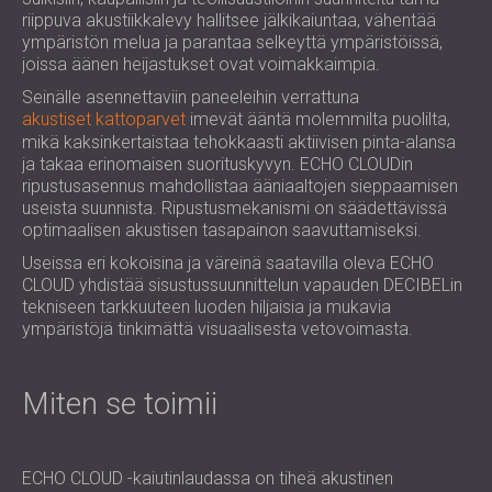
riippuva akustiikkalevy hallitsee jälkikaiuntaa, vähentää
ympäristön melua ja parantaa selkeyttä ympäristöissä,
joissa äänen heijastukset ovat voimakkaimpia.
Seinälle asennettaviin paneeleihin verrattuna
akustiset kattoparvet
imevät ääntä molemmilta puolilta,
mikä kaksinkertaistaa tehokkaasti aktiivisen pinta-alansa
ja takaa erinomaisen suorituskyvyn. ECHO CLOUDin
ripustusasennus mahdollistaa ääniaaltojen sieppaamisen
useista suunnista. Ripustusmekanismi on säädettävissä
optimaalisen akustisen tasapainon saavuttamiseksi.
Useissa eri kokoisina ja väreinä saatavilla oleva ECHO
CLOUD yhdistää sisustussuunnittelun vapauden DECIBELin
tekniseen tarkkuuteen luoden hiljaisia ja mukavia
ympäristöjä tinkimättä visuaalisesta vetovoimasta.
Miten se toimii
ECHO CLOUD -kaiutinlaudassa on tiheä akustinen