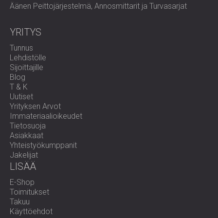
Äänen Peittojärjestelmä, Annosmittarit ja Turvasarjat
YRITYS
Tunnus
Lehdistölle
Sijoittajille
Blog
T & K
Uutiset
Yrityksen Arvot
Immateriaalioikeudet
Tietosuoja
Asiakkaat
Yhteistyökumppanit
Jakelijat
LISÄÄ
E-Shop
Toimitukset
Takuu
Käyttöehdot