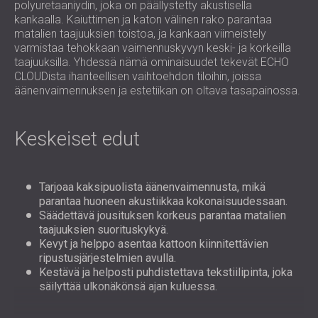
polyuretaaniydin, joka on päällystetty akustisella
kankaalla. Kaiuttimen ja katon välinen rako parantaa
matalien taajuuksien toistoa, ja kankaan viimeistely
varmistaa tehokkaan vaimennuskyvyn keski- ja korkeilla
taajuuksilla. Yhdessä nämä ominaisuudet tekevät ECHO
CLOUDista ihanteellisen vaihtoehdon tiloihin, joissa
äänenvaimennuksen ja estetiikan on oltava tasapainossa.
Keskeiset edut
Tarjoaa kaksipuolista äänenvaimennusta, mikä
parantaa huoneen akustiikkaa kokonaisuudessaan.
Säädettävä jousituksen korkeus parantaa matalien
taajuuksien suorituskykyä.
Kevyt ja helppo asentaa kattoon kiinnitettävien
ripustusjärjestelmien avulla.
Kestävä ja helposti puhdistettava tekstiilipinta, joka
säilyttää ulkonäkönsä ajan kuluessa.