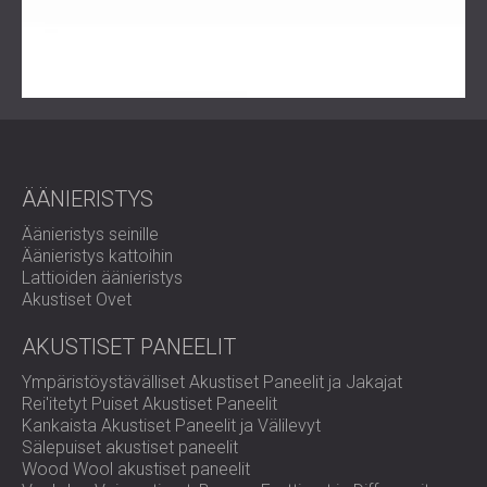
ÄÄNIERISTYS
Äänieristys seinille
Äänieristys kattoihin
Lattioiden äänieristys
Akustiset Ovet
AKUSTISET PANEELIT
Ympäristöystävälliset Akustiset Paneelit ja Jakajat
Rei'itetyt Puiset Akustiset Paneelit
Kankaista Akustiset Paneelit ja Välilevyt
Sälepuiset akustiset paneelit
Wood Wool akustiset paneelit