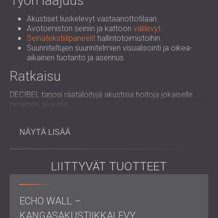
Työn laajuus
Akustiset liuskelevyt vastaanottotilaan.
Avotoimiston seiniin ja kattoon
välilevyt
.
Seinätekstiilipaneelit
hallintotoimistoihin.
Suunniteltujen suunnitelmien visualisointi ja oikea-
aikainen tuotanto ja asennus.
Ratkaisu
DECIBEL tarjosi räätälöityjä akustisia hoitoja jokaiselle
nimetylle alueelle:
Vastaanottoalue
: Akustiset liuskelevyt, joissa on
viilutettu MDF ja musta PET-huopa, asennettiin melun
NÄYTÄ LISÄÄ
hallintaan ja esteettisesti miellyttävän tunnelman
luomiseen.
Open-Space Office
: 250 seinä- ja 80 kattolevyä
LIITTYVÄT TUOTTEET
asennettiin vähentämään kaiunta ja varmistamaan
tehokkaan äänenvaimennuksen tässä kiireisessä ja
avoimessa ympäristössä.
Hallinto ja yksityiset toimistot
: 108
ECHO WALL –
seinätekstiilipaneelia asennettiin vaimentamaan
KANGASAKUSTIIKKALEVY
ääntä ja luomaan hiljaisempia, yksityisempiä