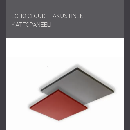
miellyttäviksi tiloiksi, jotka edistävät keskittynyttä työtä.
Haluatko parantaa toimistosi akustiikkaa? Ota yhteyttä jo
ECHO CLOUD – AKUSTINEN
tänään keskustellaksesi räätälöidyistä ratkaisuista
työtilaasi ja varmistaaksesi ääniohjatun ympäristön.
KATTOPANEELI