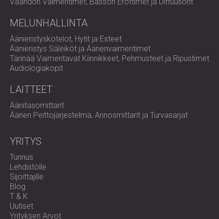
Vaahdon Vaimentimet, Basson Erottimet ja Diffuusorit
MELUNHALLINTA
Äänieristyskotelot, Hytit ja Esteet
Äänieristys Säleiköt ja Äänenvaimentimet
Tärinää Vaimentavat Kiinnikkeet, Pehmusteet ja Ripustimet
Audiologiakopit
LAITTEET
Äänitasomittarit
Äänen Peittojärjestelmä, Annosmittarit ja Turvasarjat
YRITYS
Tunnus
Lehdistölle
Sijoittajille
Blog
T & K
Uutiset
Yrityksen Arvot