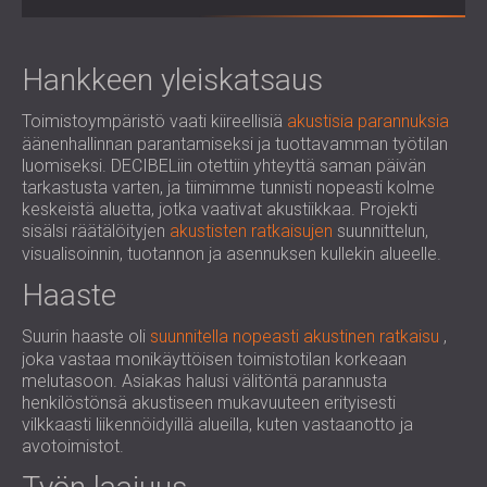
LIIKETILOIHIN
ROMÂNIA (RO)
OPETUSTILOJEN ÄÄNIERISTYS JA
POLAND (PL)
AKUSTIIKKA
РОССИЯ (RU)
Hankkeen yleiskatsaus
TERVEYDENHUOLLON ÄÄNIERISTYS JA
USA (US)
Toimistoympäristö vaati kiireellisiä
akustisia parannuksia
AKUSTIIKKA
SOUTH AFRICA (ZA)
äänenhallinnan parantamiseksi ja tuottavamman työtilan
ÄÄNIERISTYS- JA AKUSTISET RATKAISUT
luomiseksi. DECIBELiin otettiin yhteyttä saman päivän
AUDIOLOGIAN ALALLE
tarkastusta varten, ja tiimimme tunnisti nopeasti kolme
ÄÄNIERISTYS JA AKUSTISET RATKAISUT
keskeistä aluetta, jotka vaativat akustiikkaa. Projekti
sisälsi räätälöityjen
akustisten ratkaisujen
suunnittelun,
KONESALEIHIN
visualisoinnin, tuotannon ja asennuksen kullekin alueelle.
Haaste
Suurin haaste oli
suunnitella nopeasti akustinen ratkaisu
,
joka vastaa monikäyttöisen toimistotilan korkeaan
melutasoon. Asiakas halusi välitöntä parannusta
henkilöstönsä akustiseen mukavuuteen erityisesti
vilkkaasti liikennöidyillä alueilla, kuten vastaanotto ja
avotoimistot.