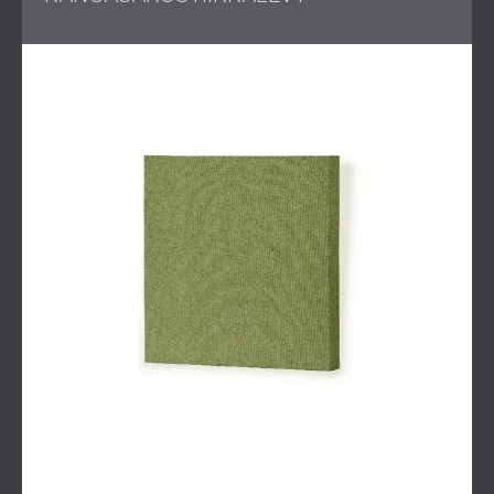
työalueita.
Lähestymistapamme sisälsi tiiviin yhteydenpidon
asiakkaan kanssa, joka oli avoin ideoille ja tarjosi
joustavuutta koko projektin ajan. Teimme myös
visualisointeja varmistaaksemme, että ratkaisut sopivat
toimiston suunnittelun estetiikkaan. Koko projekti
suunnittelusta asennukseen valmistui ajallaan ja budjetin
rajoissa.
Tulos
Toimiston akustista suorituskykyä parannettiin
merkittävästi, mikä johti hiljaisempaan ja mukavampaan
ympäristöön työntekijöille ja vierailijoille. Ohjauslevyjen ja
paneelien strateginen sijoitus hallitsi tehokkaasti ääntä
kaikilla avainalueilla asiakkaan tavoitteiden mukaisesti.
Toimistotilojen akustinen mukavuus on ratkaisevan
tärkeää tuottavuuden ylläpitämiseksi, stressin
vähentämiseksi ja positiivisen työilmapiirin luomiseksi.
Oikein suunnitellut ja toteutetut akustiset hoidot voivat
muuttaa meluisat, häiritsevät ympäristöt tehokkaiksi,